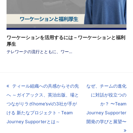
ワーケーションを活用するには – ワーケーションと福利
厚生
テレワークの流行とともに、ワー…
previous
ティール組織への共感からその先
next
なぜ、チームの進化
へ ～ガイアックス、英治出版、場と
post:
post:
に対話が役立つの
つながりラボhome’sviの3社が手が
か？ 〜Team
ける 新たなプロジェクト・Team
Journey Supporter
Journey Supporterとは～
開発の学びと展望〜