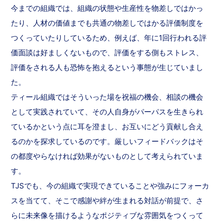
今までの組織では、組織の状態や生産性を物差しではかっ
たり、人材の価値までも共通の物差しではかる評価制度を
つくっていたりしているため、例えば、年に1回行われる評
価面談は好ましくないもので、評価をする側もストレス、
評価をされる人も恐怖を抱えるという事態が生じていまし
た。
ティール組織ではそういった場を祝福の機会、相談の機会
として実践されていて、その人自身がパーパスを生きられ
ているかという点に耳を澄まし、お互いにどう貢献し合え
るのかを探求しているのです。厳しいフィードバックはそ
の都度やらなければ効果がないものとして考えられていま
す。
TJSでも、今の組織で実現できていることや強みにフォーカ
スを当てて、そこで感謝や絆が生まれる対話が前提で、さ
らに未来像を描けるようなポジティブな雰囲気をつくって