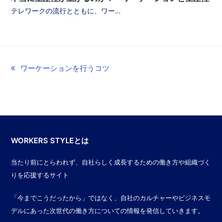
テレワークの流行とともに、ワー…
previous
ワーケーションを行うコツ
post:
WORKERS STYLEとは
当たり前にとらわれず、自社らしく成長するための働き方や組織づく
りを応援するサイト
「今までこうだったから」ではなく、自社のカルチャーやビジネスモ
デルにあった次世代の働き方についての情報を発信していきます。