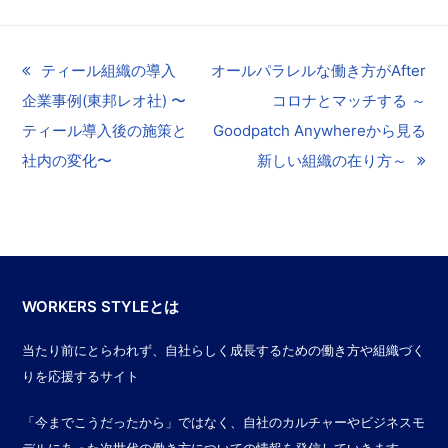
previous
ティール組織の導入
next
オールパラレルな働き方がAfter
企業事例(東邦レオ社) 〜
post:
post:
コロナとマッチする ～
ティール導入後の施策と
Goodpatch Anywhereから見る
社内の変化〜
新しい組織の在り方～
WORKERS STYLEとは
当たり前にとらわれず、自社らしく成長するための働き方や組織づく
りを応援するサイト
「今までこうだったから」ではなく、自社のカルチャーやビジネスモ