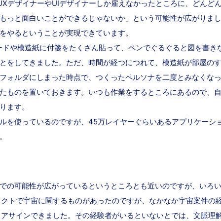
はUXデザイナーやUIデザイナーしか雇えなかったところに、どん
っと面白いことができるじゃないか」という可能性が広がりました。
をやるということが実現できています。
ードや模造紙に付箋をたくさん貼って、ペンでぐるぐると図を書き
とをしてきました。ただ、時間が経つにつれて、模造紙が部屋の
フォルダにしまった時点で、つくったペルソナを二度とみなくな
たものを置いておきます。いつも作業をするところにあるので、
ります。
ルを使っているのですが、45万レイヤーぐらいあるアプリケーショ
。
での可能性が広がっているというところとも近いのですが、いろ
eのプロジェクトで宇宙に関するものがあったのですが、なかなか宇宙案
験者が２人もアサインできました。その経験者がいるといないとでは、文