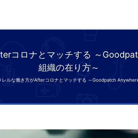
rコロナとマッチする ～Goodpatc
組織の在り方～
レルな働き方がAfterコロナとマッチする ～Goodpatch Anyw