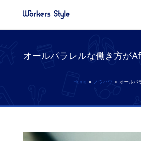
オールパラレルな働き方がAfte
Home
»
ノウハウ
»
オールパラ