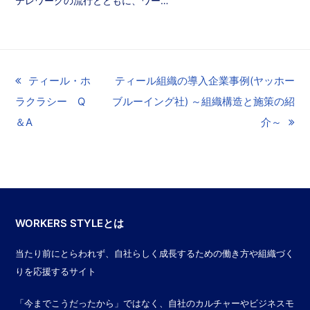
テレワークの流行とともに、ワー…
previous
ティール・ホ
next
ティール組織の導入企業事例(ヤッホー
ラクラシー Q
post:
ブルーイング社) ～組織構造と施策の紹
post:
＆A
介～
WORKERS STYLEとは
当たり前にとらわれず、自社らしく成長するための働き方や組織づく
りを応援するサイト
「今までこうだったから」ではなく、自社のカルチャーやビジネスモ