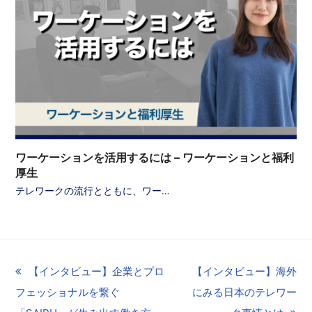
ワーケーションを活用するには – ワーケーションと福利
厚生
テレワークの流行とともに、ワー…
previous
【インタビュー】企業とプロ
next
【インタビュー】海外
フェッショナルを繋ぐ
post:
post:
にみる日本のテレワー