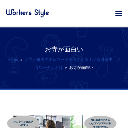
お寺が面白い
Home
»
お寺が最高のテレワーク拠点になる！話題沸騰中「お
寺ワーク」とは
»
お寺が面白い