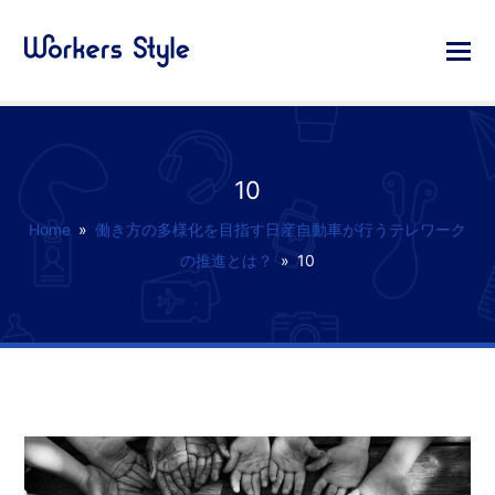
10
Home
»
働き方の多様化を目指す日産自動車が行うテレワーク
の推進とは？
»
10