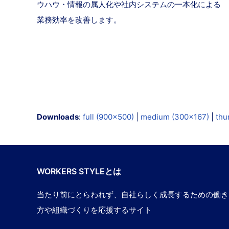
ウハウ・情報の属人化や社内システムの一本化による
業務効率を改善します。
Downloads
:
full (900x500)
|
medium (300x167)
|
thu
WORKERS STYLEとは
当たり前にとらわれず、自社らしく成長するための働き
方や組織づくりを応援するサイト