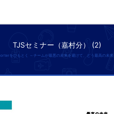
TJSセミナー（嘉村分） (2)
 Supporterをひもとく ～チームが最悪の未来を避けて、どう最高の