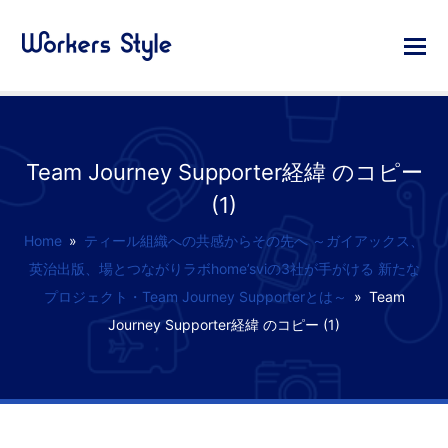
Team Journey Supporter経緯 のコピー
(1)
Home
»
ティール組織への共感からその先へ ～ガイアックス、
英治出版、場とつながりラボhome’sviの3社が手がける 新たな
プロジェクト・Team Journey Supporterとは～
»
Team
Journey Supporter経緯 のコピー (1)