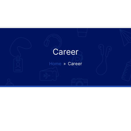
Career
Home
»
Career