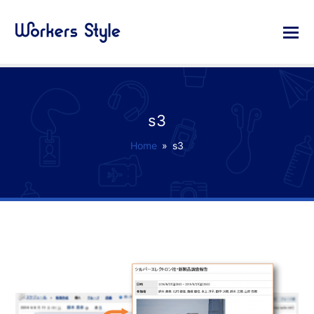
s3
Home
»
s3