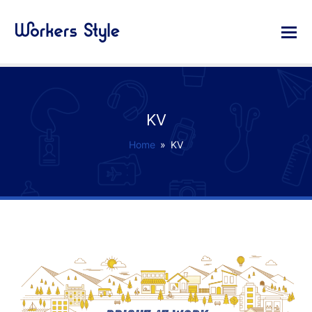
KV
Home
»
KV