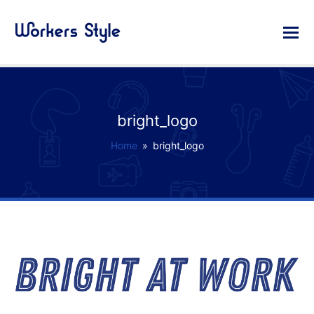
bright_logo
Home
»
bright_logo