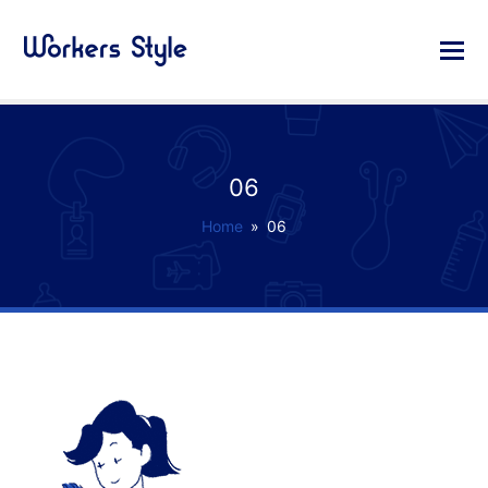
06
Home
»
06