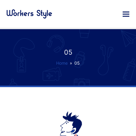
05
Home
»
05